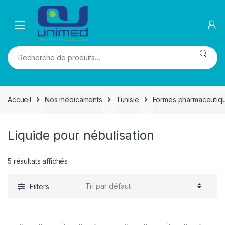
Skip
Skip
to
to
navigation
content
Recherche
pour :
Accueil
Nos médicaments
Tunisie
Formes pharmaceutiq
Liquide pour nébulisation
5 résultats affichés
Filters