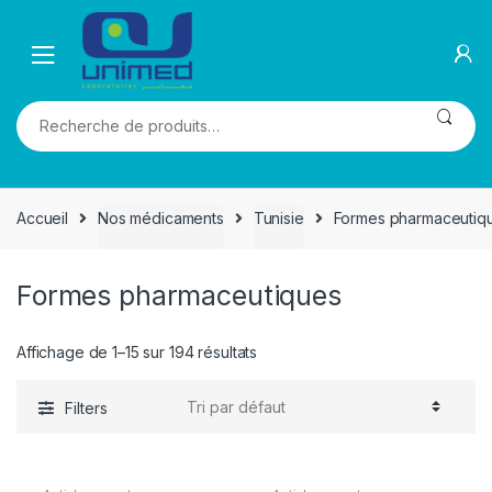
Skip
Skip
to
to
navigation
content
Recherche
pour :
Accueil
Nos médicaments
Tunisie
Formes pharmaceutiq
Formes pharmaceutiques
Affichage de 1–15 sur 194 résultats
Filters