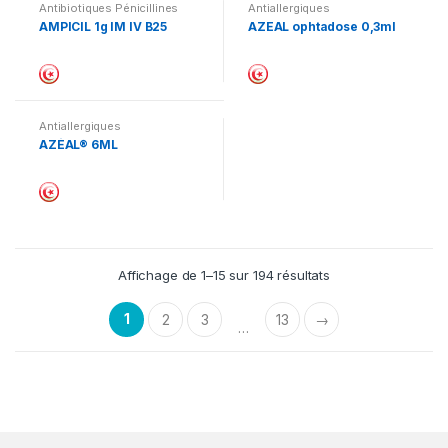
Antibiotiques Pénicillines
Antiallergiques
AMPICIL 1g IM IV B25
AZEAL ophtadose 0,3ml
Antiallergiques
AZÉAL® 6ML
Affichage de 1–15 sur 194 résultats
1
2
3
13
→
…