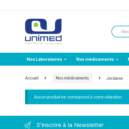
Skip
Skip
to
to
navigation
content
Search
for:
Nos Laboratoires
Nos médicaments
Accueil
Nos médicaments
Jordanie
Aucun produit ne correspond à votre sélection.
S'inscrire à la Newsletter