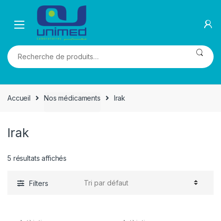
Skip
Skip
to
to
navigation
content
Recherche
pour :
Accueil
Nos médicaments
Irak
Irak
5 résultats affichés
Filters