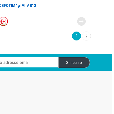
CEFOTIM 1g IM IV B10
1
2
S'inscrire