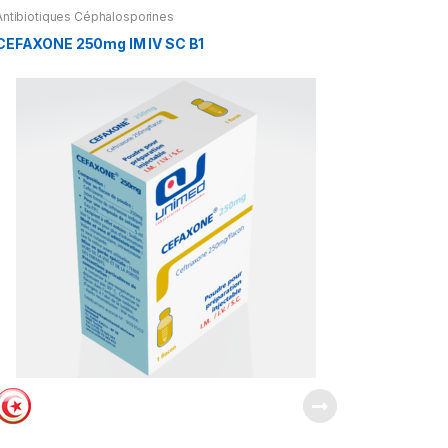
Antibiotiques Céphalosporines
CEFAXONE 250mg IM IV SC B1