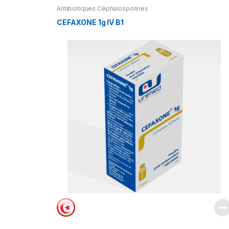
Antibiotiques Céphalosporines
CEFAXONE 1g IV B1