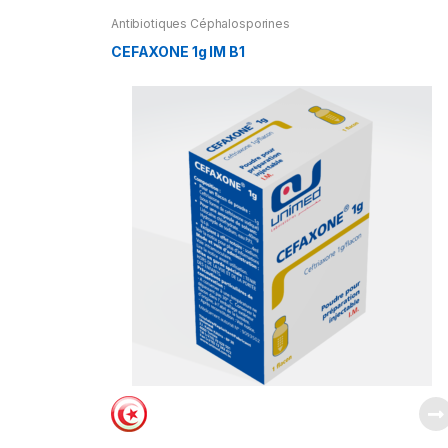
Antibiotiques Céphalosporines
CEFAXONE 1g IM B1