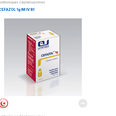
Antibiotiques Céphalosporines
CEFAZOL 1g IM IV B1