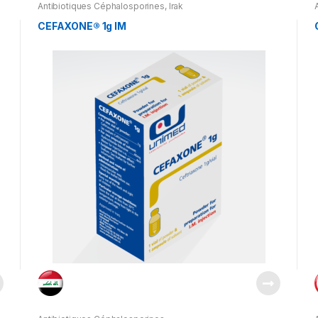
Antibiotiques Céphalosporines
,
Irak
CEFAXONE® 1g IM