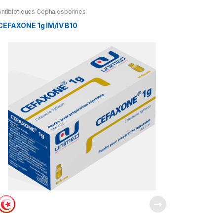
Antibiotiques Céphalosporines
CEFAXONE 1g IM/IV B10