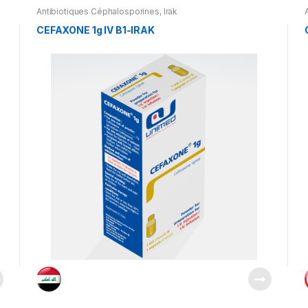
Antibiotiques Céphalosporines
,
Irak
CEFAXONE 1g IV B1-IRAK