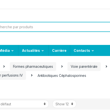
Média
Actualités
Carrière
Contacts
Formes pharmaceutiques
Voie parentérale
 perfusions IV
Antibiotiques Céphalosporines