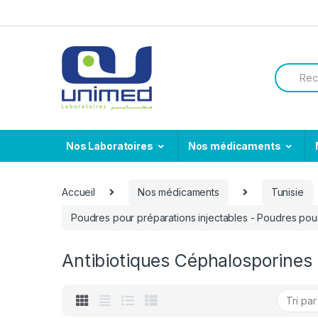
Skip
Skip
to
to
navigation
content
Search
for:
Nos Laboratoires
Nos médicaments
Accueil
Nos médicaments
Tunisie
Poudres pour préparations injectables - Poudres pour
Antibiotiques Céphalosporines