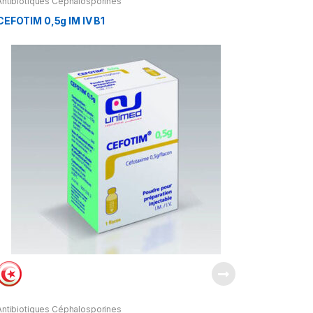
Antibiotiques Céphalosporines
CEFOTIM 0,5g IM IV B1
Antibiotiques Céphalosporines