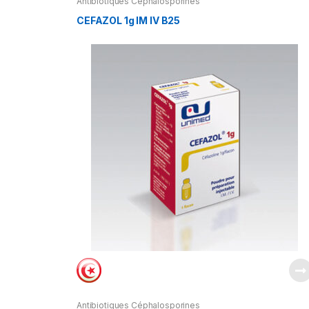
Antibiotiques Céphalosporines
CEFAZOL 1g IM IV B25
Antibiotiques Céphalosporines