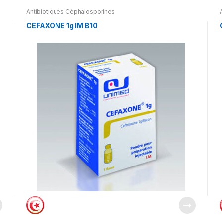
Antibiotiques Céphalosporines
CEFAXONE 1g IM B10