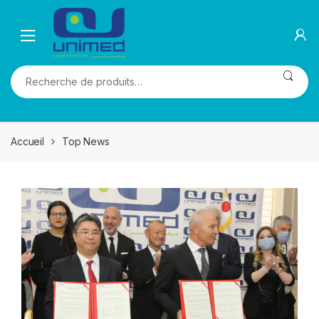
Skip
Skip
to
to
navigation
content
Recherche
pour :
Accueil
Top News