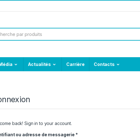
Média
Actualités
Carrière
Contacts
onnexion
come back! Sign in to your account.
ntifiant ou adresse de messagerie
*