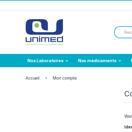
Skip
Skip
to
to
navigation
content
Search
for:
Nos Laboratoires
Nos médicaments
Accueil
Mon compte
C
Wel
Ide