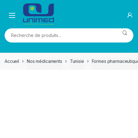
Skip
Skip
to
to
navigation
content
Recherche
pour :
Accueil
Nos médicaments
Tunisie
Formes pharmaceutiqu