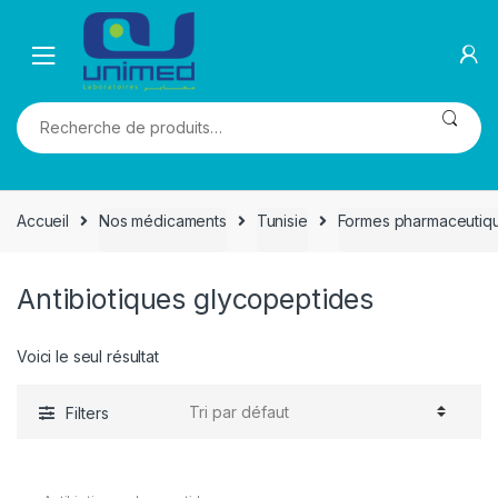
Skip
Skip
to
to
navigation
content
Recherche
pour :
Accueil
Nos médicaments
Tunisie
Formes pharmaceutiq
Antibiotiques glycopeptides
Voici le seul résultat
Filters