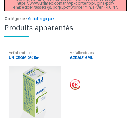
https://www.unimed.com.tn/wp-content/plugins/pdf-
embedder/assets/js/pdfjs/pdf.worker.min.js?ver=4.6.4".
Catégorie :
Antiallergiques
Produits apparentés
Antiallergiques
Antiallergiques
UNICROM 2% 5ml
AZÉAL® 6ML