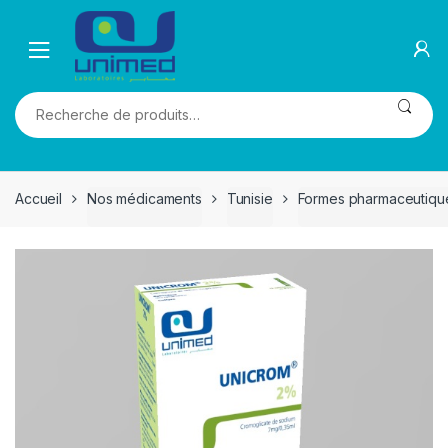
Skip
Skip
to
to
navigation
content
Recherche
pour :
Accueil
Nos médicaments
Tunisie
Formes pharmaceutiqu