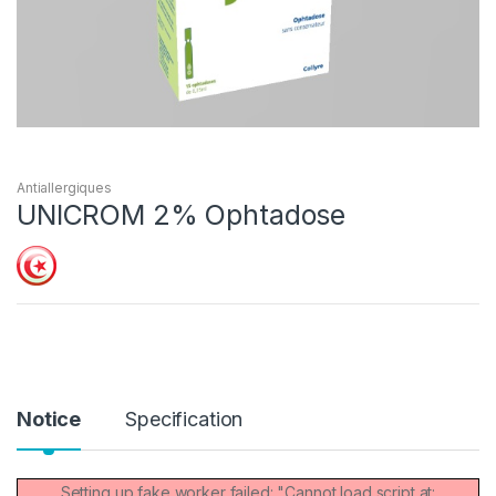
Antiallergiques
UNICROM 2% Ophtadose
Notice
Specification
Setting up fake worker failed: "Cannot load script at: