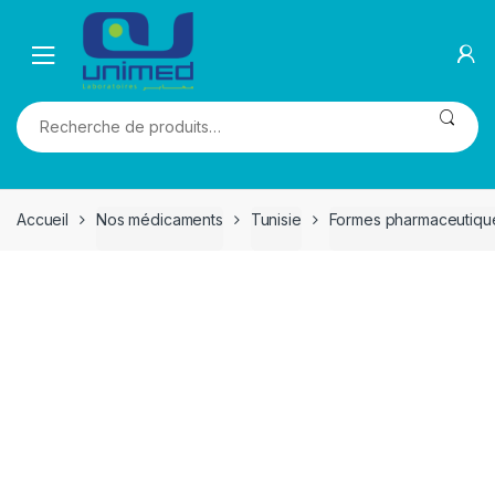
Skip
Skip
to
to
navigation
content
Recherche
pour :
Accueil
Nos médicaments
Tunisie
Formes pharmaceutiqu