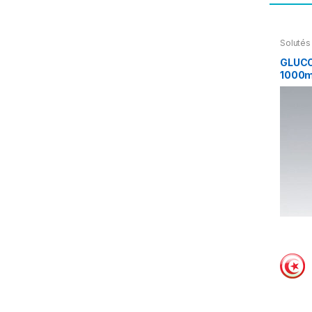
Solutés
notices
GLUCO
1000m