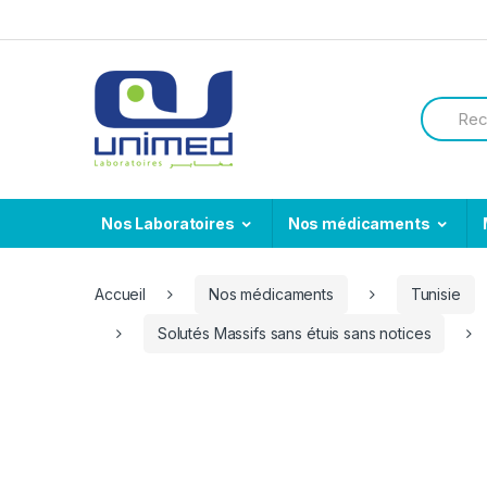
Skip
Skip
to
to
navigation
content
Search
for:
Nos Laboratoires
Nos médicaments
Accueil
Nos médicaments
Tunisie
Solutés Massifs sans étuis sans notices