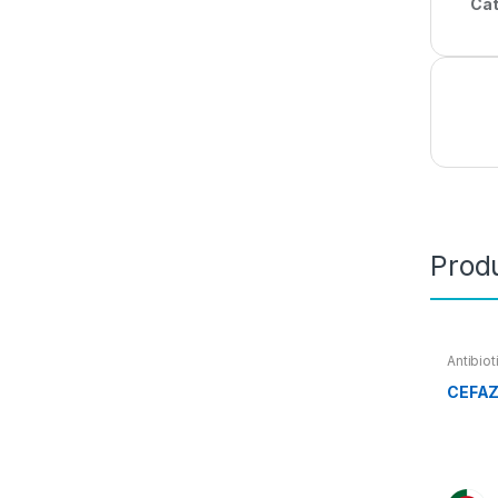
Cat
Prod
Antibio
CEFAZO