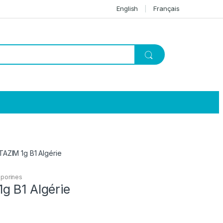
English
Français
AZIM 1g B1 Algérie
sporines
g B1 Algérie