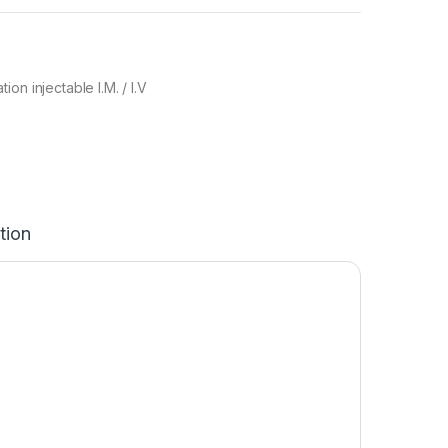
on injectable I.M. / I.V
tion