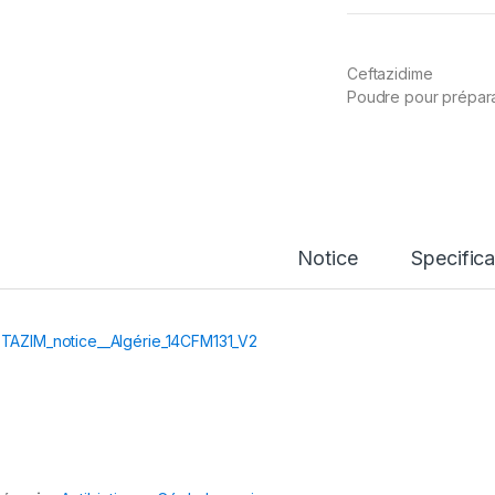
Ceftazidime
Poudre pour préparati
Notice
Specifica
TAZIM_notice__Algérie_14CFM131_V2