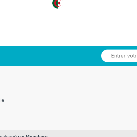
sie
Développé par
Monshore