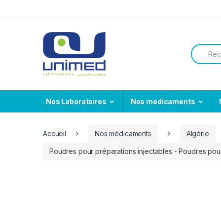
Skip
Skip
to
to
navigation
content
Search
for:
Nos Laboratoires
Nos médicaments
Accueil
Nos médicaments
Algérie
Poudres pour préparations injectables - Poudres pour