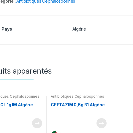
égorie :
Antibiotiques Céphalosporines
Pays
Algérie
uits apparentés
tiques Céphalosporines
Antibiotiques Céphalosporines
L 1g IM Algérie
CEFTAZIM 0,5g B1 Algérie