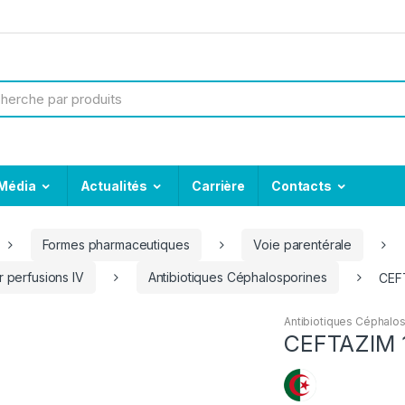
Média
Actualités
Carrière
Contacts
Formes pharmaceutiques
Voie parentérale
 perfusions IV
Antibiotiques Céphalosporines
CEFT
Antibiotiques Céphalo
CEFTAZIM 1