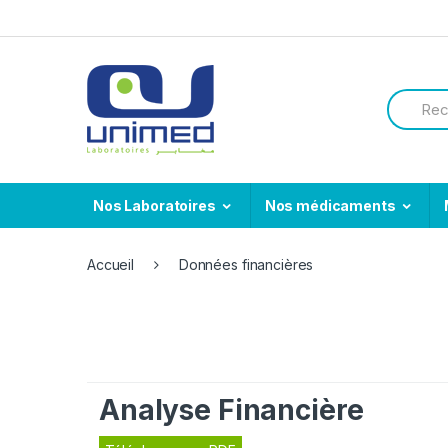
Skip
Skip
to
to
navigation
content
Search
for:
Nos Laboratoires
Nos médicaments
Accueil
Données financières
Analyse Financière