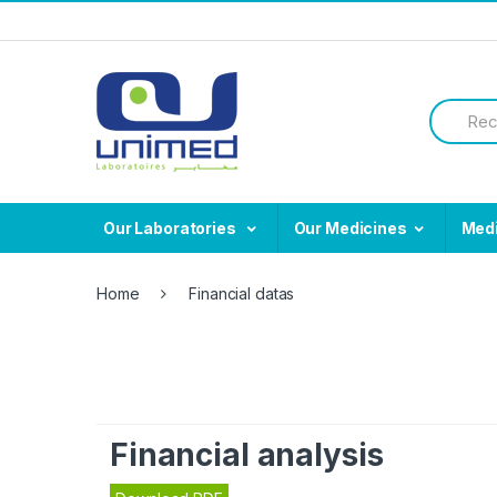
Skip
Skip
to
to
navigation
content
Search
for:
Our Laboratories
Our Medicines
Med
Home
Financial datas
Financial analysis