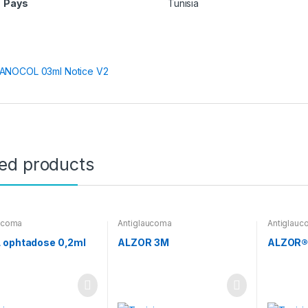
Pays
Tunisia
ANOCOL 03ml Notice V2
ted products
ucoma
Antiglaucoma
Antiglauc
 ophtadose 0,2ml
ALZOR 3M
ALZOR®