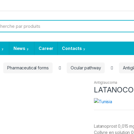
a
News
Career
Contacts
Pharmaceutical forms
Ocular pathway
Antig
Antiglaucoma
LATANOCO
Latanoprost 0,015 mg
Collyre en solution 0