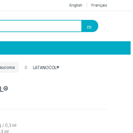
English
Français
laucoma
LATANOCOL®
L®
 / 0,3 ml
,3 ml