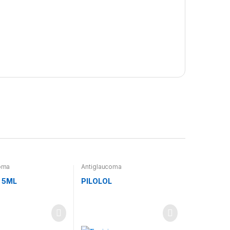
oma
Antiglaucoma
 5ML
PILOLOL